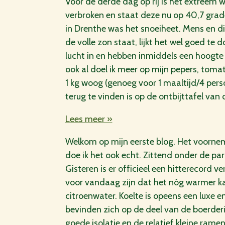
Voor de derde dag op rij is het extreem 
verbroken en staat deze nu op 40,7 grade
in Drenthe was het snoeiheet. Mens en di
de volle zon staat, lijkt het wel goed t
lucht in en hebben inmiddels een hoogte
ook al doel ik meer op mijn pepers, tom
1 kg woog (genoeg voor 1 maaltijd/4 perso
terug te vinden is op de ontbijttafel va
Lees meer »
Welkom op mijn eerste blog. Het voornem
doe ik het ook echt. Zittend onder de pa
Gisteren is er officieel een hitterecord
voor vandaag zijn dat het nóg warmer ka
citroenwater. Koelte is opeens een luxe e
bevinden zich op de deel van de boerderij 
goede isolatie en de relatief kleine ram