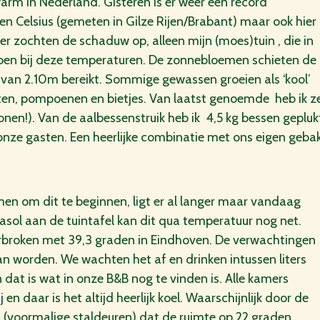
warm in Nederland. Gisteren is er weer een record
n Celsius (gemeten in Gilze Rijen/Brabant) maar ook hier
er zochten de schaduw op, alleen mijn (moes)tuin , die in
e doen bij deze temperaturen. De zonnebloemen schieten de
 van 2.10m bereikt. Sommige gewassen groeien als ‘kool’
aten, pompoenen en bietjes. Van laatst genoemde heb ik 
nen!). Van de aalbessenstruik heb ik 4,5 kg bessen gepluk
n onze gasten. Een heerlijke combinatie met ons eigen geba
en om dit te beginnen, ligt er al langer maar vandaag
rasol aan de tuintafel kan dit qua temperatuur nog net.
 verbroken met 39,3 graden in Eindhoven. De verwachtingen
n worden. We wachten het af en drinken intussen liters
n dat is wat in onze B&B nog te vinden is. Alle kamers
en daar is het altijd heerlijk koel. Waarschijnlijk door de
en (voormalige staldeuren) dat de ruimte op 22 graden