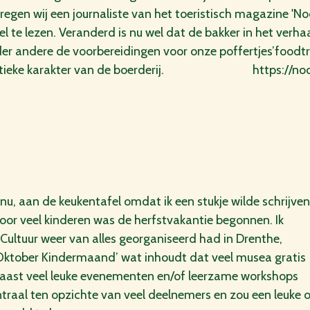
kregen wij een journaliste van het toeristisch magazine 'N
kel te lezen. Veranderd is nu wel dat de bakker in het verhaa
der andere de voorbereidingen voor onze poffertjes’foodtr
thentieke karakter van de boerderij. https://noord
s nu, aan de keukentafel omdat ik een stukje wilde schrijven
voor veel kinderen was de herfstvakantie begonnen. Ik
 Cultuur weer van alles georganiseerd had in Drenthe,
‘Oktober Kindermaand’ wat inhoudt dat veel musea gratis
naast veel leuke evenementen en/of leerzame workshops
raal ten opzichte van veel deelnemers en zou een leuke o