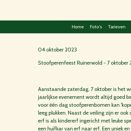
Ga
direct
naar
Home
Foto's
Tarieven
de
hoofdinhoud
04 oktober 2023
Stoofperenfeest Ruinerwold - 7 oktober
Aanstaande zaterdag, 7 oktober is het we
jaarlijkse evenement wordt altijd goed b
voor één dag stoofperenbomen kan 'kope
leeg plukken. Naast de veiling zijn er o
erf is als kindererf ingericht met leuke s
een huifkar van erf naar erf. Een uniek 