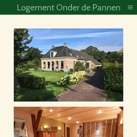
Logement Onder de Pannen
Ga
direct
naar
de
hoofdinhoud